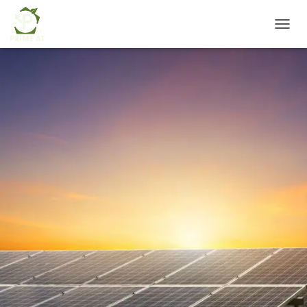
T
O
G
G
L
E
N
A
V
I
G
A
T
I
O
N