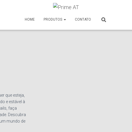
HOME
PRODUTOS
CONTATO
er que esteja,
o e estável à
ails, faça
dade. Descubra
ra um mundo de