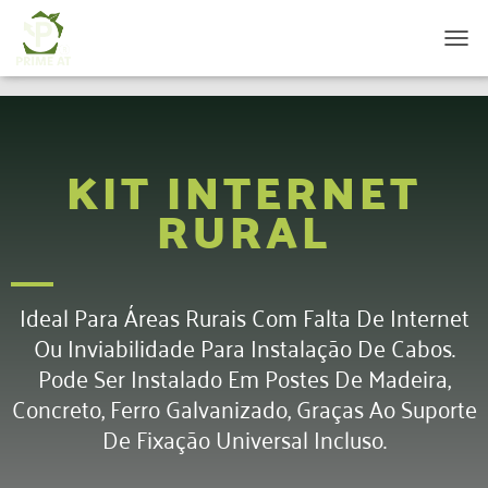
T
O
G
G
L
KIT INTERNET
E
N
RURAL
A
V
I
G
A
Ideal Para Áreas Rurais Com Falta De Internet
T
I
Ou Inviabilidade Para Instalação De Cabos.
O
Pode Ser Instalado Em Postes De Madeira,
N
Concreto, Ferro Galvanizado, Graças Ao Suporte
De Fixação Universal Incluso.​