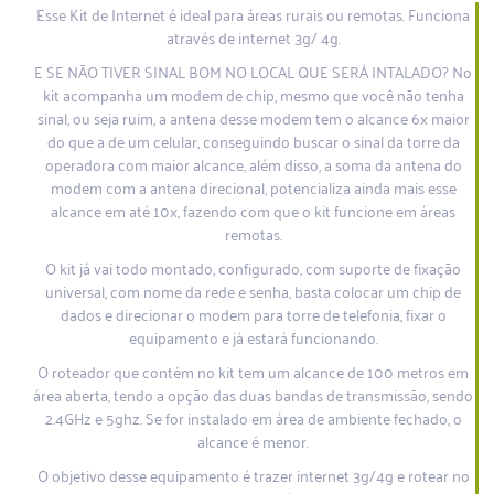
Esse Kit de Internet é ideal para áreas rurais ou remotas. Funciona
através de internet 3g/ 4g.
E SE NÃO TIVER SINAL BOM NO LOCAL QUE SERÁ INTALADO? No
kit acompanha um modem de chip, mesmo que você não tenha
sinal, ou seja ruim, a antena desse modem tem o alcance 6x maior
do que a de um celular, conseguindo buscar o sinal da torre da
operadora com maior alcance, além disso, a soma da antena do
modem com a antena direcional, potencializa ainda mais esse
alcance em até 10x, fazendo com que o kit funcione em áreas
remotas.
O kit já vai todo montado, configurado, com suporte de fixação
universal, com nome da rede e senha, basta colocar um chip de
dados e direcionar o modem para torre de telefonia, fixar o
equipamento e já estará funcionando.
O roteador que contém no kit tem um alcance de 100 metros em
área aberta, tendo a opção das duas bandas de transmissão, sendo
2.4GHz e 5ghz. Se for instalado em área de ambiente fechado, o
alcance é menor.
O objetivo desse equipamento é trazer internet 3g/4g e rotear no